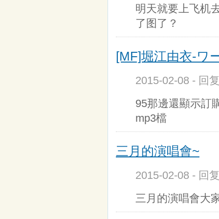
明天就要上飞机去
了图了？
[MF]堀江由衣-ワ
2015-02-08 - 
95那邊還顯示訂
mp3檔
三月的演唱會~
2015-02-08 - 
三月的演唱會大家會