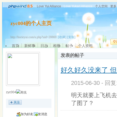
Love Yui Alliance
Love Yukari Alliance
个人空间
更多
zyc004的个人主页
http://horieyui.com/u.php?uid=20869
[收藏]
[复制]
空
首页
新鲜事
日志
相册
帖子
个人资料
发表的帖子
好久好久没来了 
2015-06-30 - 回
zyc004
明天就要上飞机去
了图了？
关注
加为好友
发消息