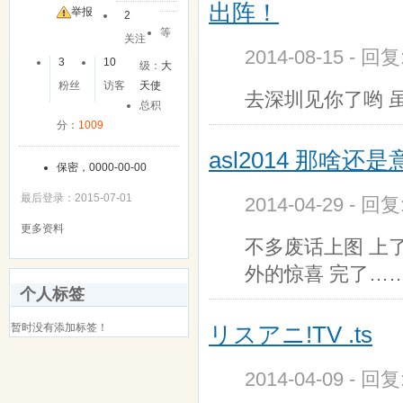
出阵！
举报
2
等
关注
2014-08-15 - 回
3
10
级：
大
粉丝
访客
天使
去深圳见你了哟 
总积
分：
1009
asl2014 那啥还
保密，0000-00-00
最后登录：2015-07-01
2014-04-29 - 回
更多资料
不多废话上图 上了
外的惊喜 完了…
个人标签
暂时没有添加标签！
リスアニ!TV .ts
2014-04-09 - 回